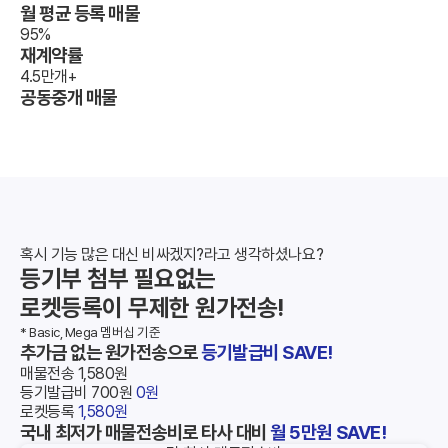
월 평균 등록 매물
95
%
재계약률
4.5
만개+
공동중개 매물
혹시 기능 많은 대신 비싸겠지?라고 생각하셨나요?
등기부 첨부 필요없는
로켓등록이 무제한 원가전송!
* Basic, Mega 멤버십 기준
추가금 없는 원가전송으로
등기발급비 SAVE!
매물전송
1,580원
등기발급비
700원
0원
로켓등록
1,580원
국내 최저가 매물전송비로 타사 대비
월 5만원 SAVE!