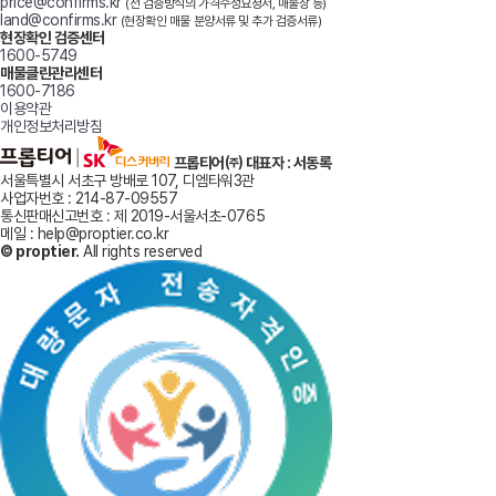
price@confirms.kr
(전 검증방식의 가격수정요청서, 매물장 등)
land@confirms.kr
(현장확인 매물 분양서류 및 추가 검증서류)
현장확인 검증센터
1600-5749
매물클린관리센터
1600-7186
이용약관
개인정보처리방침
프롭티어㈜ 대표자 : 서동록
서울특별시 서초구 방배로 107, 디엠타워3관
사업자번호 : 214-87-09557
통신판매신고번호 : 제 2019-서울서초-0765
메일 : help@proptier.co.kr
© proptier.
All rights reserved